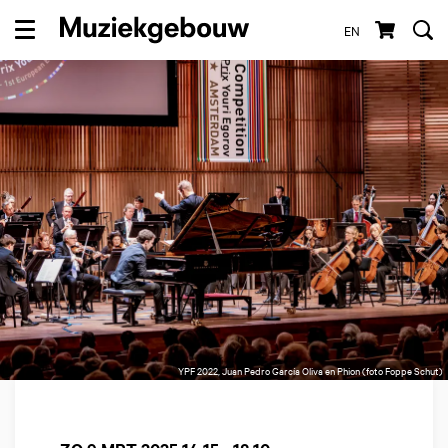
EN
Menu
YPF 2022, Juan Pedro García Oliva en Phion (foto Foppe Schut)