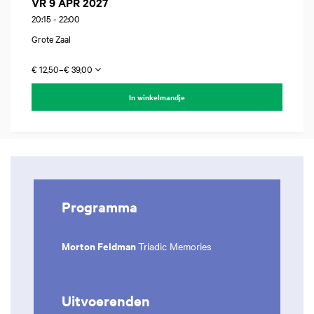
VR 9 APR 2027
20:15
-
22:00
Grote Zaal
€ 12,50–€ 39,00
In winkelmandje
Programma
Morton Feldman
Triadic Memories
Uitvoerenden