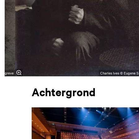
orggreve
Charles Ives © Eugene S
Achtergrond