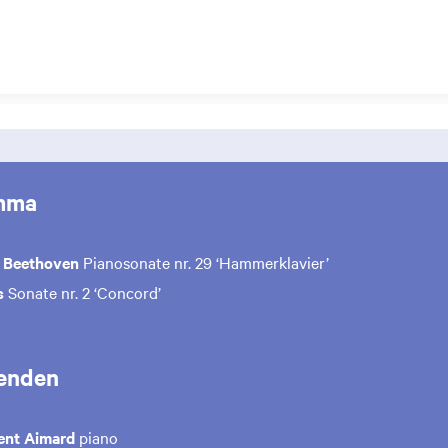
mma
 Beethoven
Pianosonate nr. 29 ‘Hammerklavier’
s
Sonate nr. 2 ‘Concord’
enden
rent Aimard
piano