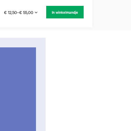
€ 12,50–€ 55,00
In winkelmandje