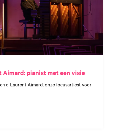
 Aimard: pianist met een visie
erre-Laurent Aimard, onze focusartiest voor