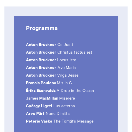
Programma
Anton Bruckner
Os Justi
Anton Bruckner
Christus factus est
Anton Bruckner
Locus iste
Anton Bruckner
Ave Maria
Anton Bruckner
Virga Jesse
Francis Poulenc
Mis in G
Ēriks Ešenvalds
A Drop in the Ocean
James MacMillan
Miserere
György Ligeti
Lux aeterna
Arvo Pärt
Nunc Dimittis
Pēteris Vasks
The Tomtit’s Message