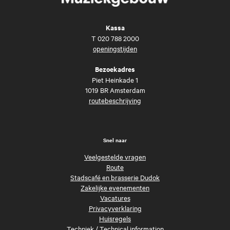
Kassa
T
020 788 2000
openingstijden
Bezoekadres
Piet Heinkade 1
1019 BR Amsterdam
routebeschrijving
Snel naar
Veelgestelde vragen
Route
Stadscafé en brasserie Dudok
Zakelijke evenementen
Vacatures
Privacyverklaring
Huisregels
Techniek
/
Technical information