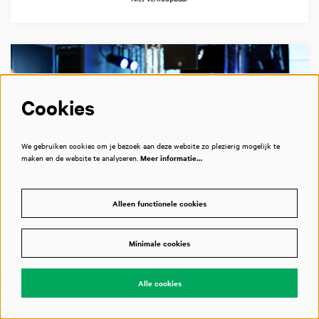
Cookies
We gebruiken cookies om je bezoek aan deze website zo plezierig mogelijk te
maken en de website te analyseren.
Meer informatie…
Alleen functionele cookies
ZO 28 JUN 2026
13:00
Minimale cookies
SoundLAB workshop
Voor kinderen (7+) met volwassenen
Alle cookies