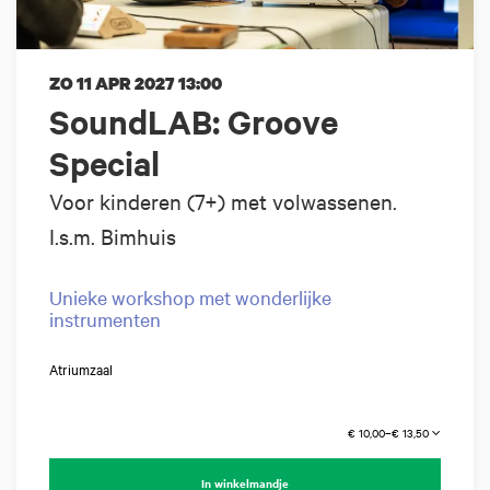
ZO 11 APR 2027
13:00
SoundLAB: Groove
Special
Voor kinderen (7+) met volwassenen.
I.s.m. Bimhuis
Unieke workshop met wonderlijke
instrumenten
Atriumzaal
€ 10,00–€ 13,50
In winkelmandje