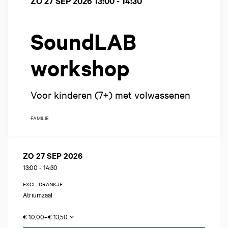
ZO 27 SEP 2026
13:00 - 14:30
SoundLAB
workshop
Voor kinderen (7+) met volwassenen
FAMILIE
ZO 27 SEP 2026
13:00
-
14:30
EXCL. DRANKJE
Atriumzaal
€ 10,00–€ 13,50