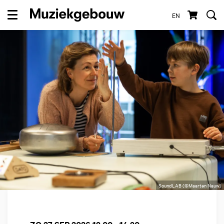
EN
Menu
SoundLAB (©Maarten Nauw)