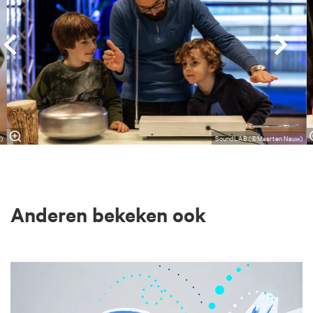
)
SoundLAB (©Maarten Nauw)
Anderen bekeken ook
Overslaan