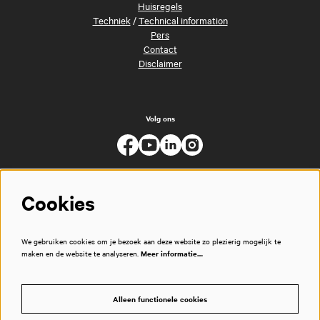
Huisregels
Techniek
/
Technical information
Pers
Contact
Disclaimer
Volg ons
Cookies
We gebruiken cookies om je bezoek aan deze website zo plezierig mogelijk te
maken en de website te analyseren.
Meer informatie…
Alleen functionele cookies