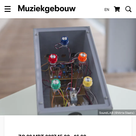
EN
Menu
SoundLAB (©Mirte Slaats)