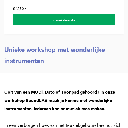
€ 13,50
In winkelmandje
Unieke workshop met wonderlijke
instrumenten
men
Inzoomen
Ooit van een MODi, Dato of Toonpad gehoord? In onze
workshop SoundLAB maak je kennis met wonderlijke
instrumenten. Iedereen kan er muziek mee maken.
In een verborgen hoek van het Muziekgebouw bevindt zich