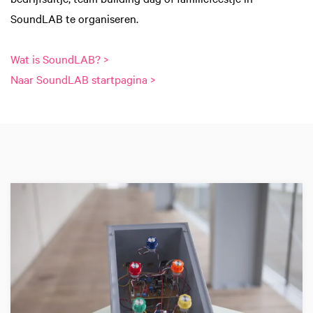
SoundLAB te organiseren.
Wat is SoundLAB? >
Naar SoundLAB startpagina >