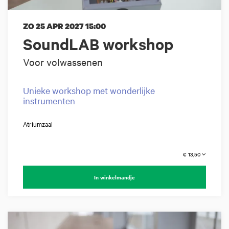
ZO 25 APR 2027
15:00
SoundLAB workshop
Voor volwassenen
Unieke workshop met wonderlijke
instrumenten
Atriumzaal
€ 13,50
In winkelmandje