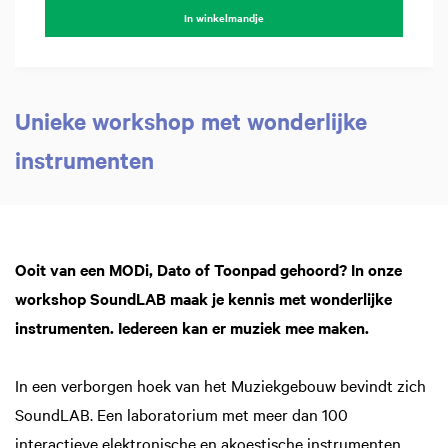
In winkelmandje
Unieke workshop met wonderlijke
instrumenten
In
Ooit van een MODi, Dato of Toonpad gehoord? In onze
workshop SoundLAB maak je kennis met wonderlijke
instrumenten. Iedereen kan er muziek mee maken.
In een verborgen hoek van het Muziekgebouw bevindt zich
SoundLAB. Een laboratorium met meer dan 100
interactieve elektronische en akoestische instrumenten,