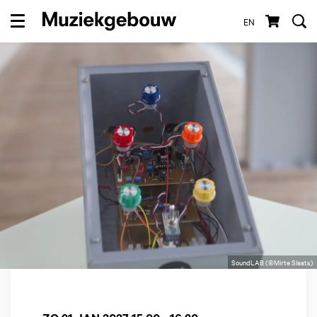
EN
Menu
SoundLAB (©Mirte Slaats)