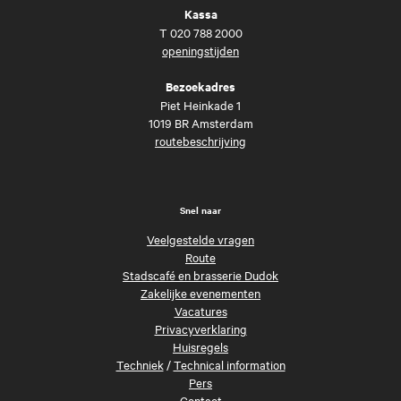
Kassa
T
020 788 2000
openingstijden
Bezoekadres
Piet Heinkade 1
1019 BR Amsterdam
routebeschrijving
Snel naar
Veelgestelde vragen
Route
Stadscafé en brasserie Dudok
Zakelijke evenementen
Vacatures
Privacyverklaring
Huisregels
Techniek
/
Technical information
Pers
Contact