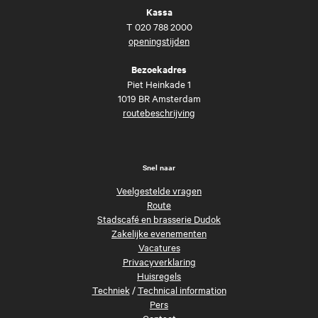
Kassa
T
020 788 2000
openingstijden
Bezoekadres
Piet Heinkade 1
1019 BR Amsterdam
routebeschrijving
Snel naar
Veelgestelde vragen
Route
Stadscafé en brasserie Dudok
Zakelijke evenementen
Vacatures
Privacyverklaring
Huisregels
Techniek
/
Technical information
Pers
Contact