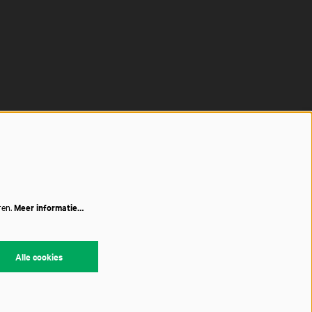
ren.
Meer informatie…
Alle cookies
red by
CultureSuite