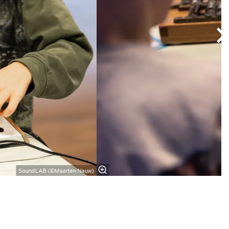
SoundLAB (©Maarten Nauw)