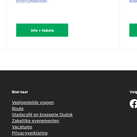
instrumenten
kle
Info + tickets
Snel naar
Volg
Veelgestelde vragen
Route
Stadscafé en brasserie Dudok
Zakelijke evenementen
Vacatures
Privacyverklaring