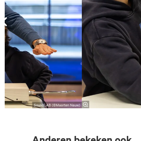
SoundLAB (©Maarten Nauw)
Anderen bekeken ook