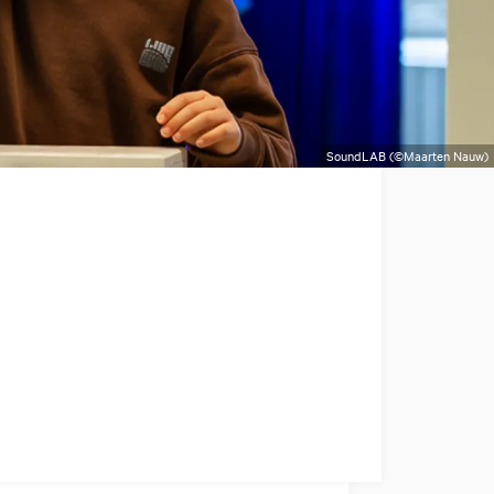
SoundLAB (©Maarten Nauw)