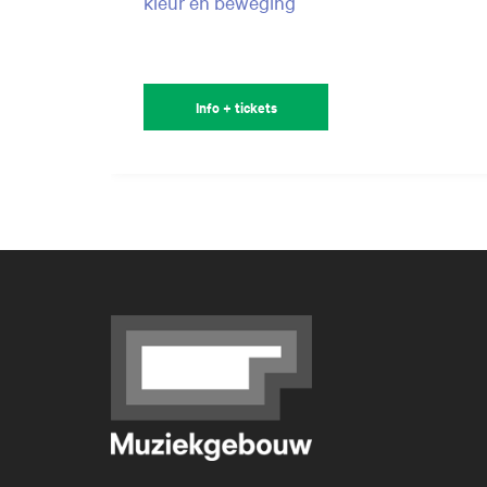
kleur en beweging
Info + tickets