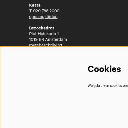
Kassa
T
020 788 2000
openingstijden
Bezoekadres
Piet Heinkade 1
1019 BR Amsterdam
routebeschrijving
Cookies
We gebruiken cookies om j
© Muziekgebouw