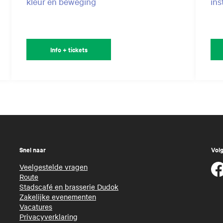
kleur en beweging
in
Info + tickets
Snel naar
Volg
Veelgestelde vragen
Route
Stadscafé en brasserie Dudok
Zakelijke evenementen
Vacatures
Privacyverklaring