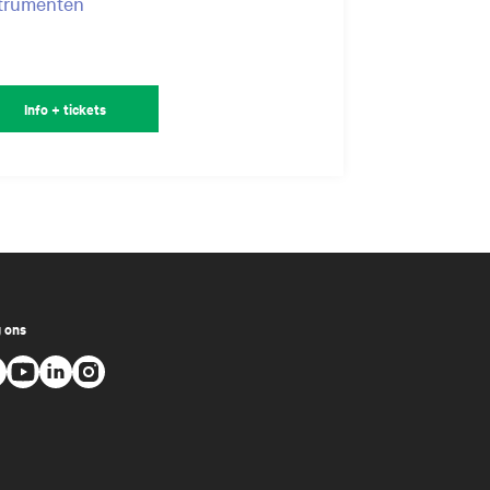
strumenten
Info + tickets
 ons