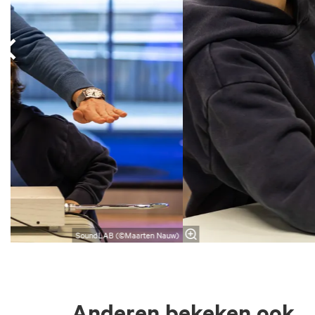
SoundLAB (©Maarten Nauw)
Anderen bekeken ook