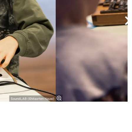
SoundLAB (©Maarten Nauw)