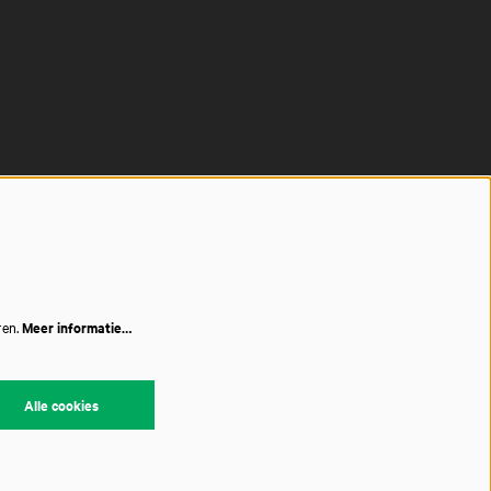
ren.
Meer informatie…
Alle cookies
red by
CultureSuite