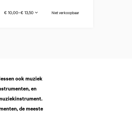
€ 10,00–€ 13,50
Niet verkoopbaar
Inzoomen
flessen ook muziek
nstrumenten, en
 muziekinstrument.
umenten, de meeste