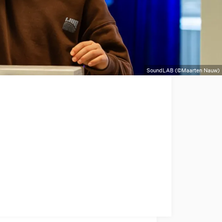
SoundLAB (©Maarten Nauw)