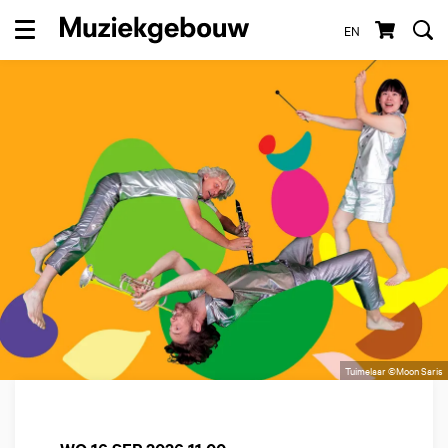
EN
Menu
Tuimelaar ©Moon Saris