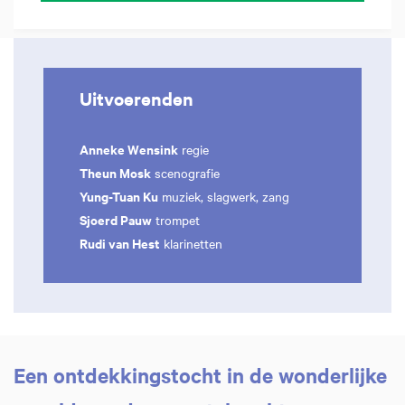
Uitvoerenden
Anneke Wensink
regie
Theun Mosk
scenografie
Yung-Tuan Ku
muziek, slagwerk, zang
Sjoerd Pauw
trompet
Rudi van Hest
klarinetten
Een ontdekkingstocht in de wonderlijke