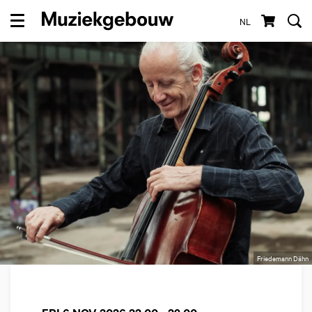
NL
Menu
Friedemann Dähn