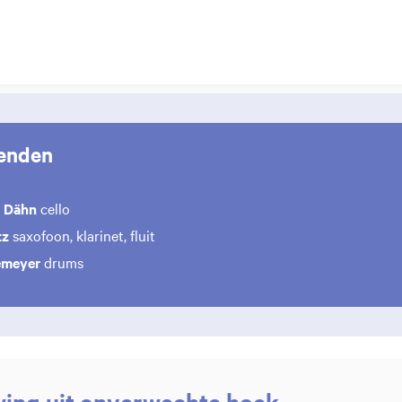
enden
n Dähn
cello
tz
saxofoon, klarinet, fluit
emeyer
drums
wing uit onverwachte hoek