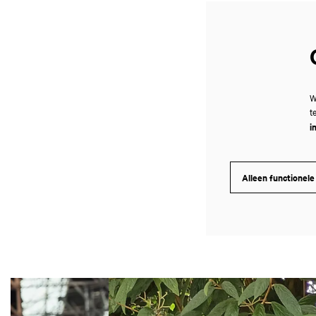
W
t
i
Alleen functionele
Overslaan