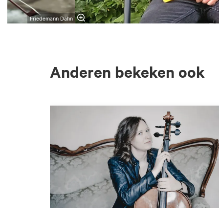
Friedemann Dähn
Anderen bekeken ook
Overslaan