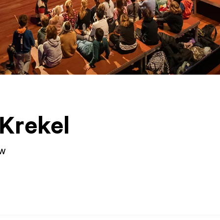
 Krekel
uw