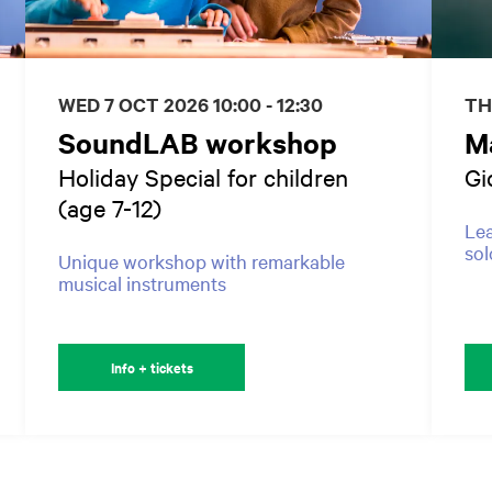
WED 7 OCT 2026
10:00 - 12:30
TH
SoundLAB workshop
M
Holiday Special for children
Gi
(age 7-12)
Lea
sol
Unique workshop with remarkable
musical instruments
Info + tickets