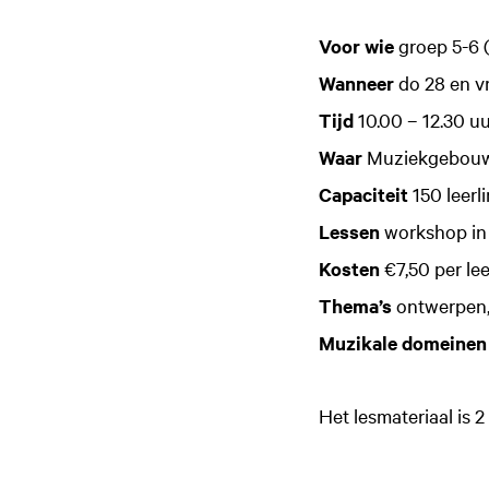
Zoom
in
Voor wie
groep 5-6 (
Wanneer
do 28 en v
Tijd
10.00 – 12.30 uu
Waar
Muziekgebouw,
Capaciteit
150 leerl
Lessen
workshop in 
Kosten
€7,50 per lee
Thema’s
ontwerpen,
Muzikale domeinen
Het lesmateriaal is