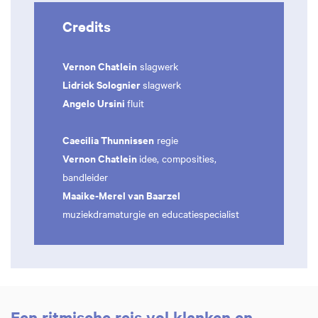
Credits
Vernon Chatlein
slagwerk
Lidrick Solognier
slagwerk
Angelo Ursini
fluit
Caecilia Thunnissen
regie
Vernon Chatlein
idee, composities,
bandleider
Maaike-Merel van Baarzel
muziekdramaturgie en educatiespecialist
Een ritmische reis vol klanken en