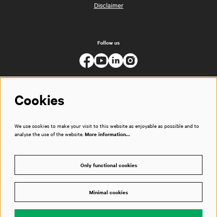
Disclaimer
Follow us
Cookies
We use cookies to make your visit to this website as enjoyable as possible and to
analyse the use of the website.
More information…
Only functional cookies
Minimal cookies
© Muziekgebouw