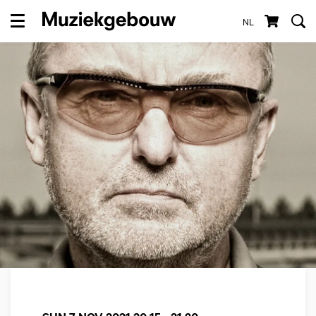
NL
Menu