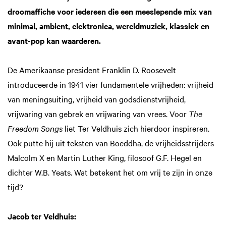
droomaffiche voor iedereen die een meeslepende mix van
minimal, ambient, elektronica, wereldmuziek, klassiek en
avant-pop kan waarderen.
De Amerikaanse president Franklin D. Roosevelt
Zoom
Zoom
introduceerde in 1941 vier fundamentele vrijheden: vrijheid
in
in
van meningsuiting, vrijheid van godsdienstvrijheid,
vrijwaring van gebrek en vrijwaring van vrees. Voor
The
Freedom Songs
liet Ter Veldhuis zich hierdoor inspireren.
Ook putte hij uit teksten van Boeddha, de vrijheidsstrijders
Malcolm X en Martin Luther King, filosoof G.F. Hegel en
dichter W.B. Yeats. Wat betekent het om vrij te zijn in onze
tijd?
Jacob ter Veldhuis: