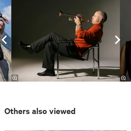
Skip
Others also viewed
Skip