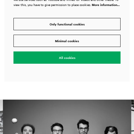
view this, you have to give permission to place cookies.
More information…
Only functional cookies
Minimal cookies
All cookies
Skip