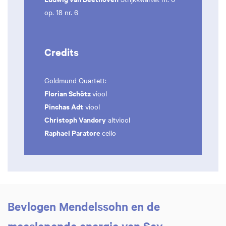
op. 18 nr. 6
Credits
Goldmund Quartett
:
Florian Schötz
viool
Pinchas Adt
viool
Christoph Vandory
altviool
Raphael Paratore
cello
Bevlogen Mendelssohn en de
meeslepende energie van Say