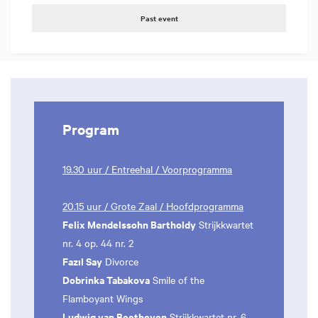
Past event
Program
19.30 uur / Entreehal / Voorprogramma
20.15 uur / Grote Zaal / Hoofdprogramma
Felix Mendelssohn Bartholdy
Strijkkwartet
nr. 4 op. 44 nr. 2
Fazıl Say
Divorce
Dobrinka Tabakova
Smile of the
Flamboyant Wings
Ludwig van Beethoven
Strijkkwartet nr. 6