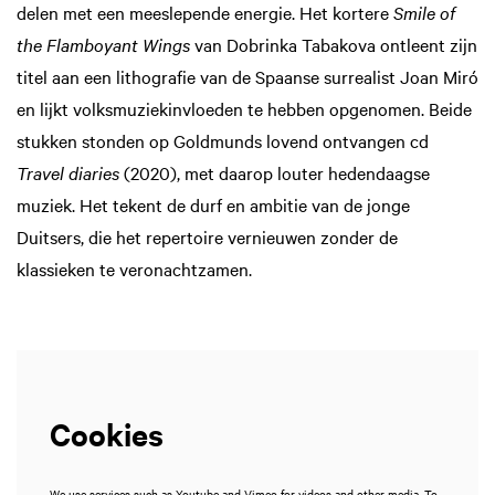
delen met een meeslepende energie. Het kortere
Smile of
the Flamboyant Wings
van Dobrinka Tabakova ontleent zijn
Zoom
in
titel aan een lithografie van de Spaanse surrealist Joan Miró
en lijkt volksmuziekinvloeden te hebben opgenomen. Beide
stukken stonden op Goldmunds lovend ontvangen cd
Travel diaries
(2020), met daarop louter hedendaagse
muziek. Het tekent de durf en ambitie van de jonge
Duitsers, die het repertoire vernieuwen zonder de
klassieken te veronachtzamen.
Cookies
We use services such as Youtube and Vimeo for videos and other media. To