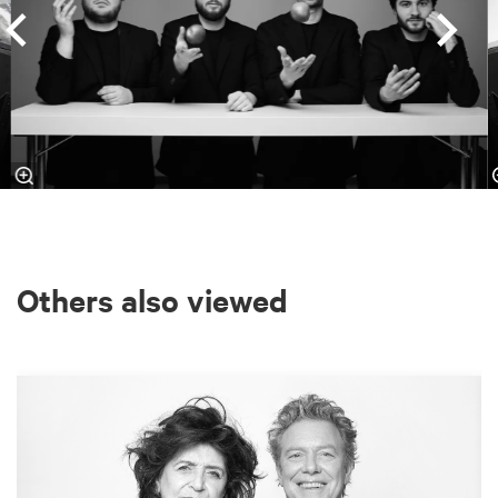
Others also viewed
Skip