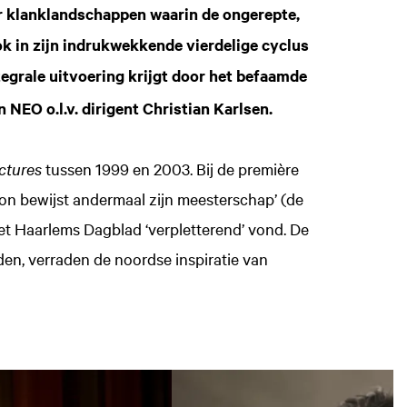
door klanklandschappen waarin de ongerepte,
k in zijn indrukwekkende vierdelige cyclus
ntegrale uitvoering krijgt door het befaamde
EO o.l.v. dirigent Christian Karlsen.
ctures
tussen 1999 en 2003. Bij de première
son bewijst andermaal zijn meesterschap’ (de
 het Haarlems Dagblad ‘verpletterend’ vond. De
den, verraden de noordse inspiratie van