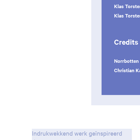
K
las Torst
Klas Torst
Credits
Norrbotten
Christian K
Zoom
in
Indrukwekkend werk geïnspireerd