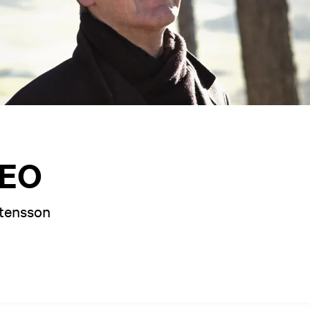
NEO
stensson