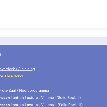
m
Foyerdeck 1 / Inleiding
oor
Thea Derks
 Grote Zaal / Hoofdprogramma
ensson
Lantern Lectures, Volume I (Solid Rocks I)
ensson
Lantern Lectures, Volume II (Solid Rocks II)