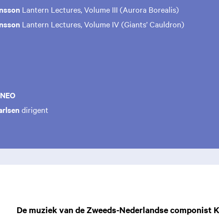
ensson
Lantern Lectures, Volume III (Aurora Borealis)
ensson
Lantern Lectures, Volume IV (Giants’ Cauldron)
 NEO
arlsen
dirigent
Zoom
in
De muziek van de Zweeds-Nederlandse componist Kla