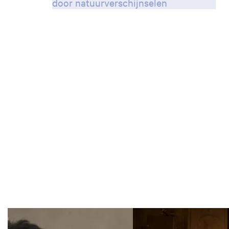
door natuurverschijnselen
Skip