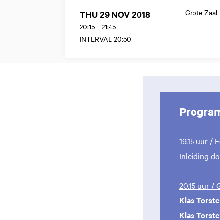
Grote Zaal
THU 29 NOV 2018
20:15
-
21:45
INTERVAL 20:50
Progra
19.15 uur / 
Inleiding d
20.15 uur /
Klas Torst
Klas Torst