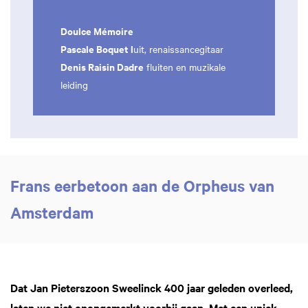
Doulce Mémoire
Pascale Boquet l
uit, renaissancegitaar
Denis Raisin Dadre
fluiten en muzikale
leiding
Frans eerbetoon aan de Orpheus van
Amsterdam
Dat Jan Pieterszoon Sweelinck 400 jaar geleden overleed,
laten we niet onopgemerkt voorbij gaan. Met een uniek