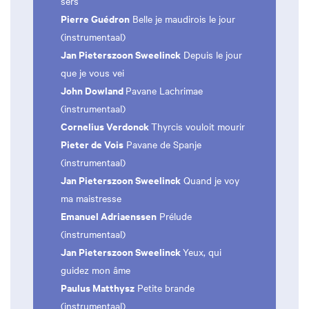
sers
Pierre Guédron
Belle je maudirois le jour
(instrumentaal)
Jan Pieterszoon Sweelinck
Depuis le jour
que je vous vei
John Dowland
Pavane Lachrimae
(instrumentaal)
Cornelius Verdonck
Thyrcis vouloit mourir
Pieter de Vois
Pavane de Spanje
(instrumentaal)
Jan Pieterszoon Sweelinck
Quand je voy
ma maistresse
Emanuel Adriaenssen
Prélude
(instrumentaal)
Jan Pieterszoon Sweelinck
Yeux, qui
guidez mon âme
Paulus Matthysz
Petite brande
(instrumentaal)