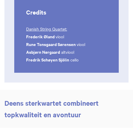
Credits
Danish String Quartet:
Frederik Øland
viool
Rune Tonsgaard Sørensen
viool
Asbjørn Nørgaard
altviool
Fredrik Schøyen Sjölin
cello
Deens sterkwartet combineert
topkwaliteit en avontuur