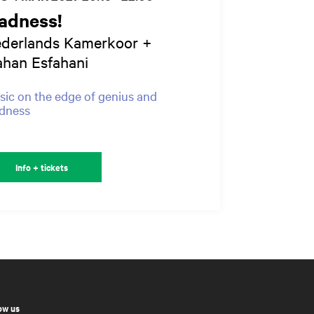
adness!
derlands Kamerkoor +
han Esfahani
ic on the edge of genius and
dness
Info + tickets
ow us