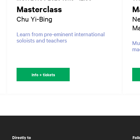
Masterclass
M
Chu Yi-Bing
Ne
Ma
Learn from pre-eminent international
soloists and teachers
Mus
ma
Info + tickets
Directly to
Foll