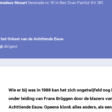
Amadeus Mozart
Serenade nr. 10 in Bes 'Gran Partita' KV 361
n het Orkest van de Achttiende Eeuw
ji
dirigent
Zoom
Wie er bij was in 1988 kan het zich ongetwijfeld nog
in
onder leiding van Frans Brüggen door de blazers van
Achttiende Eeuw. Opeens klonk alles anders, als een