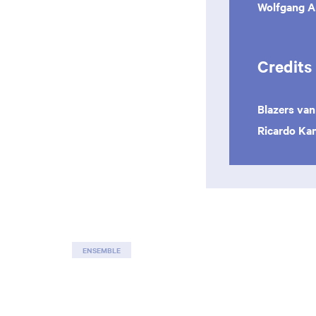
Wolfgang 
Credits
Blazers va
Ricardo
Kan
Zoom
ENSEMBLE
in