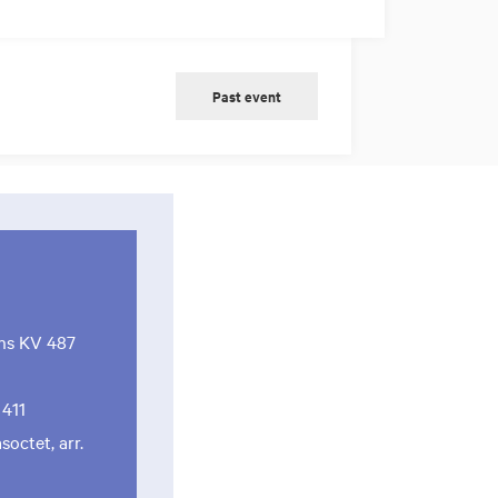
Past event
rns KV 487
 411
octet, arr.