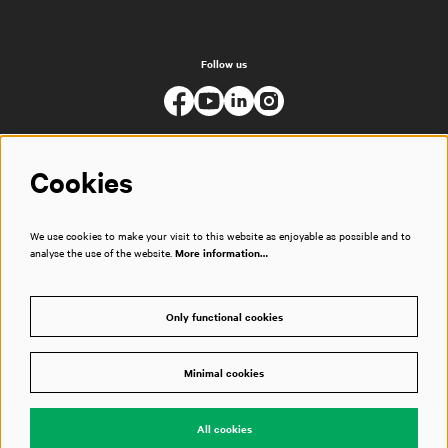
Follow us
Cookies
We use cookies to make your visit to this website as enjoyable as possible and to
analyse the use of the website.
More information…
Only functional cookies
Minimal cookies
© Muziekgebouw
All cookies
Powered by
CultureSuite