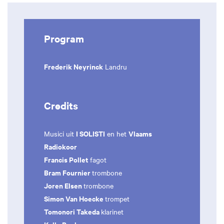
Program
Frederik Neyrinck
Landru
Credits
I SOLISTI
Vlaams
Musici uit
en het
Radiokoor
Francis Pollet
fagot
Bram Fournier
trombone
Joren Elsen
trombone
Simon Van Hoecke
trompet
Tomonori Takeda
klarinet