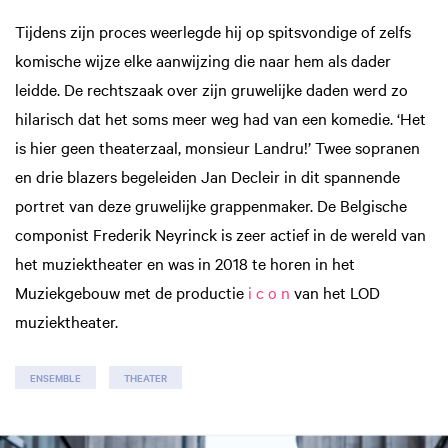
Tijdens zijn proces weerlegde hij op spitsvondige of zelfs
komische wijze elke aanwijzing die naar hem als dader
leidde. De rechtszaak over zijn gruwelijke daden werd zo
hilarisch dat het soms meer weg had van een komedie. ‘Het
is hier geen theaterzaal, monsieur Landru!’ Twee sopranen
en drie blazers begeleiden Jan Decleir in dit spannende
portret van deze gruwelijke grappenmaker. De Belgische
componist Frederik Neyrinck is zeer actief in de wereld van
het muziektheater en was in 2018 te horen in het
Muziekgebouw met de productie
i c o n
van het LOD
muziektheater.
ENSEMBLE
THEATER
Skip