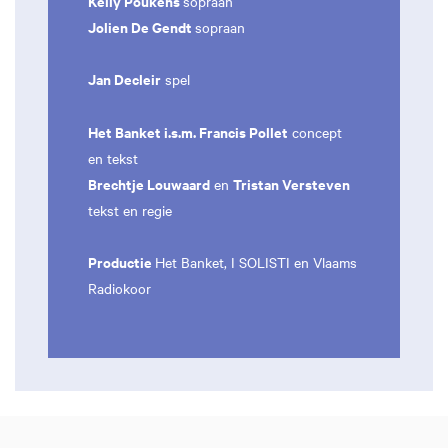
Kelly Poukens
sopraan
Jolien De Gendt
sopraan
Jan Decleir
spel
Het Banket i.s.m. Francis Pollet
concept
en tekst
Brechtje Louwaard
Tristan Versteven
en
tekst en regie
Productie
Het Banket, I SOLISTI en Vlaams
Radiokoor