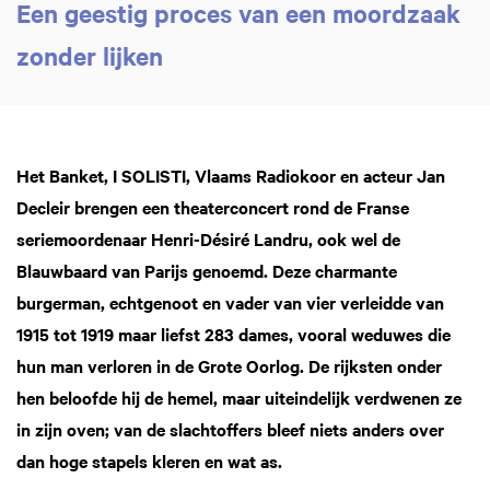
Een geestig proces van een moordzaak
zonder lijken
Zoom
Het Banket, I SOLISTI, Vlaams Radiokoor en acteur Jan
in
Decleir brengen een theaterconcert rond de Franse
seriemoordenaar Henri-Désiré Landru, ook wel de
Blauwbaard van Parijs genoemd. Deze charmante
burgerman, echtgenoot en vader van vier verleidde van
1915 tot 1919 maar liefst 283 dames, vooral weduwes die
hun man verloren in de Grote Oorlog. De rijksten onder
hen beloofde hij de hemel, maar uiteindelijk verdwenen ze
in zijn oven; van de slachtoffers bleef niets anders over
dan hoge stapels kleren en wat as.