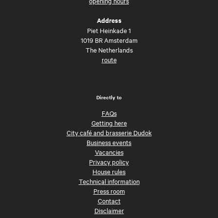
opening hours
Address
Piet Heinkade 1
1019 BR Amsterdam
The Netherlands
route
Directly to
FAQs
Getting here
City café and brasserie Dudok
Business events
Vacancies
Privacy policy
House rules
Technical information
Press room
Contact
Disclaimer