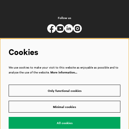
Follow us
Cookies
We use cookies to make your visit to this website as enjoyable as possible and to
analyse the use of the website.
More information…
Only functional cookies
Minimal cookies
© Muziekgebouw
All cookies
Powered by
CultureSuite