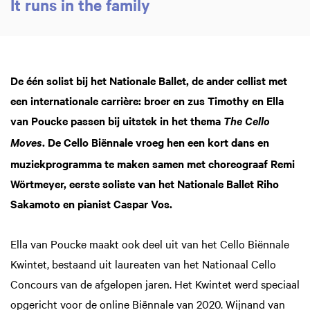
It runs in the family
De één solist bij het Nationale Ballet, de ander cellist met
een internationale carrière: broer en zus Timothy en Ella
oom
Zoom
in
van Poucke passen bij uitstek in het thema
The Cello
. De Cello Biënnale vroeg hen een kort dans en
Moves
muziekprogramma te maken samen met choreograaf Remi
Wörtmeyer, eerste soliste van het Nationale Ballet Riho
Sakamoto en pianist Caspar Vos.
Ella van Poucke maakt ook deel uit van het Cello Biënnale
Kwintet, bestaand uit laureaten van het Nationaal Cello
Concours van de afgelopen jaren. Het Kwintet werd speciaal
opgericht voor de online Biënnale van 2020. Wijnand van