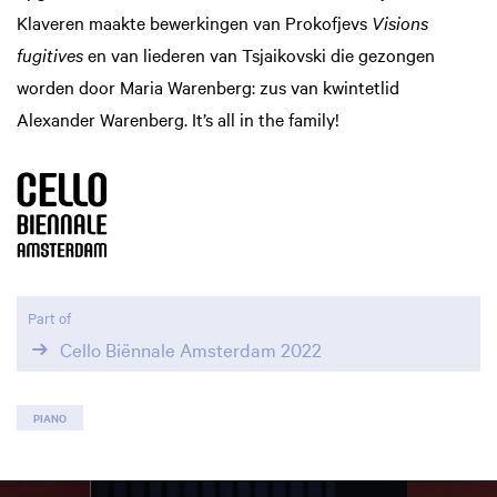
Klaveren maakte bewerkingen van Prokofjevs
Visions
fugitives
en van liederen van Tsjaikovski die gezongen
worden door Maria Warenberg: zus van kwintetlid
Alexander Warenberg. It’s all in the family!
Part of
Cello Biënnale Amsterdam 2022
PIANO
Skip