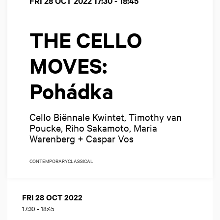
FRI 28 OCT 2022
17:30 - 18:45
THE CELLO
MOVES:
Pohádka
Cello Biënnale Kwintet, Timothy van
Poucke, Riho Sakamoto, Maria
Warenberg + Caspar Vos
CONTEMPORARY
CLASSICAL
FRI 28 OCT 2022
17:30
-
18:45