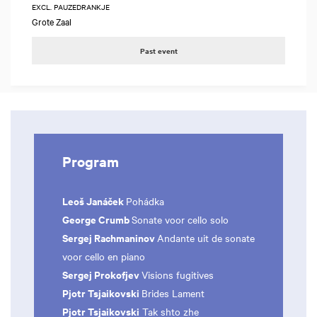
EXCL. PAUZEDRANKJE
Grote Zaal
Past event
Program
Leoš Janáček
Pohádka
George Crumb
Sonate voor cello solo
Sergej Rachmaninov
Andante uit de sonate
voor cello en piano
Sergej Prokofjev
Visions fugitives
Pjotr Tsjaikovski
Brides Lament
Pjotr Tsjaikovski
Tak shto zhe