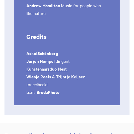
Andrew Hamilton
Music for people who
like nature
Credits
Asko|Schönberg
Jurjen Hempel
dirigent
Kunstenaarsduo Nest:
Wiesje Peels & Trijntje Keijser
toneelbeeld
BredaPhoto
i.s.m.