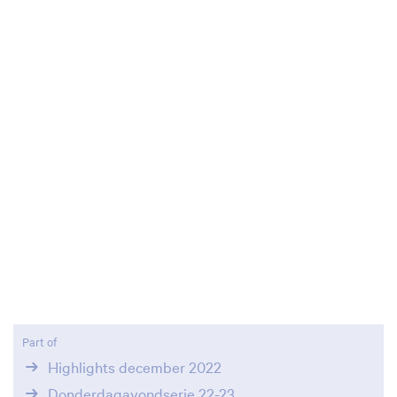
Zoom
in
Part of
Highlights december 2022
Donderdagavondserie 22-23