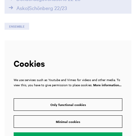
Asko|Schönberg 22/23
ENSEMBLE
Cookies
We use services such as Youtube and Vimeo for videos and other media. To
view this, you have to give permission to place cookies.
More information…
Only functional cookies
Minimal cookies