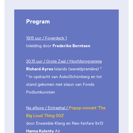
Program
19.15 uur / Foyerdeck 1
Frederike Berntsen
Inleiding door
20.15 uur / Grote Zaal / Hoofdprogramma
Richard Ayres
Islands (wereldpremière) *
* In opdracht van Asko|Schönberg en tot
stand gekomen met steun van Fonds
Podiumkunsten
Na afloop / Entreehal /
Popup-concert 'The
Big Loud Thing 002'
door Ensemble Klang en Neo-fanfare 9x13
Hanna Kulenty
Air