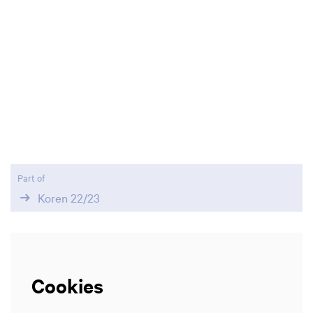
Zoom
in
Part of
Koren 22/23
Cookies