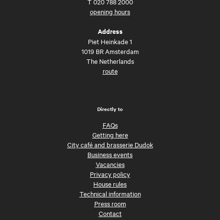
T
020 788 2000
opening hours
Address
Piet Heinkade 1
1019 BR Amsterdam
The Netherlands
route
Directly to
FAQs
Getting here
City café and brasserie Dudok
Business events
Vacancies
Privacy policy
House rules
Technical information
Press room
Contact