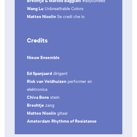
Brechtje & Marcos Baggiani
#allyouneed
Wang Lu
Unbreathable Colors
Matteo Nicolin
Se credi che io
Credits
Nieuw Ensemble
Ed Spanjaard
dirigent
Rick van Veldhuizen
performer en
elektronica
Chiva Bons
stem
Brechtje
zang
Matteo Nicolin
gitaar
Amsterdam
Rhythms of Resistance