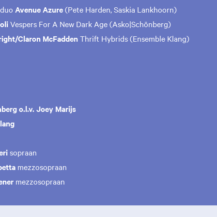
 duo
Avenue Azure
(Pete Harden, Saskia Lankhoorn)
oli
Vespers For A New Dark Age (Asko|Schönberg)
ight/Claron McFadden
Thrift Hybrids (Ensemble Klang)
erg o.l.v. Joey Marijs
lang
eri
sopraan
etta
mezzosopraan
ener
mezzosopraan