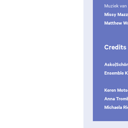
Muziek van
Missy Mazz
Matthew Wr
Credits
Asko|Schönb
Ensemble K
Keren Mots
Anna Tromb
Michaela Ri