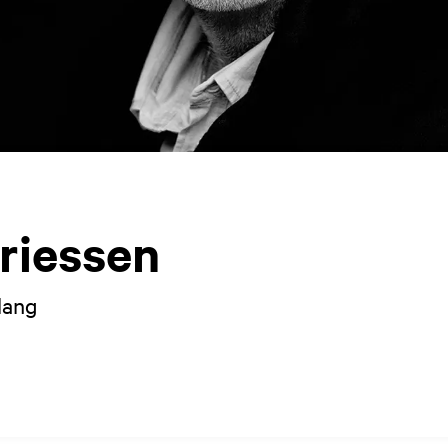
riessen
lang