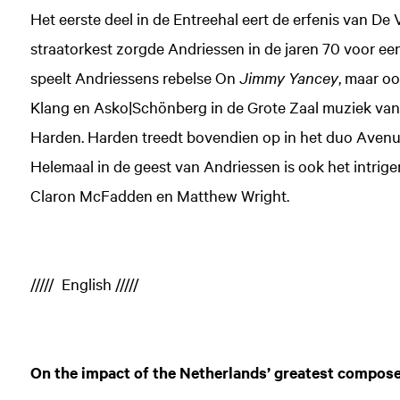
Het eerste deel in de Entreehal eert de erfenis van De V
straatorkest zorgde Andriessen in de jaren 70 voor ee
speelt Andriessens rebelse On
Jimmy Yancey
, maar o
Klang en Asko|Schönberg in de Grote Zaal muziek van
Harden. Harden treedt bovendien op in het duo Avenu
Helemaal in de geest van Andriessen is ook het intri
Claron McFadden en Matthew Wright.
///// English /////
On the impact of the Netherlands’ greatest compos