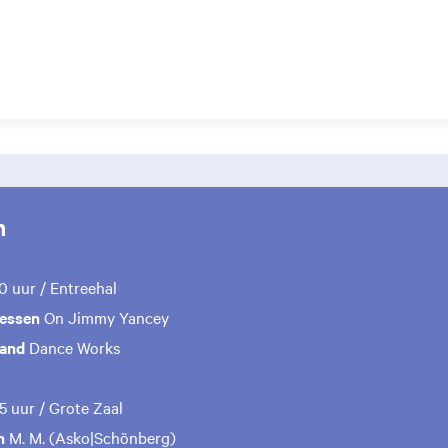
m
00 uur / Entreehal
iessen
On Jimmy Yancey
land
Dance Works
15 uur / Grote Zaal
n
M. M. (Asko|Schönberg)