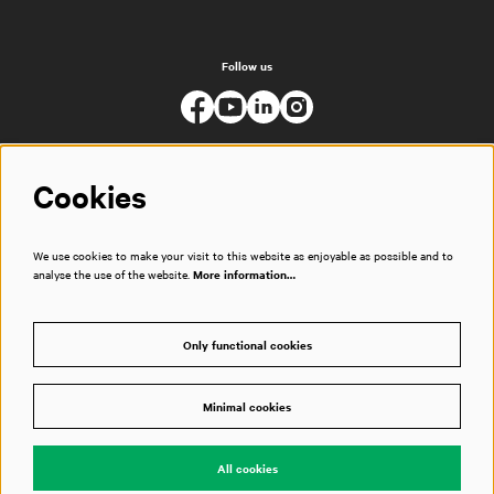
Follow us
Cookies
We use cookies to make your visit to this website as enjoyable as possible and to
analyse the use of the website.
More information…
Only functional cookies
Minimal cookies
© Muziekgebouw
All cookies
Powered by
CultureSuite