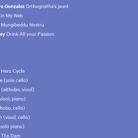
ro Gonzalez
Orthognatha’s jaunt
t
In My Web
 Mungibeddu Nostru
ley
Drink All your Passion
e
Herz Cycle
ce (solo cello)
 (althobo, viool)
viool, piano)
hobo, cello)
n (viool, cello)
(solo piano)
e
The Dam