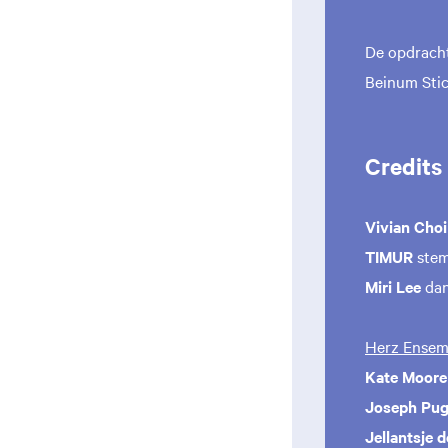
De opdracht
Beinum Stic
Credits
Vivian Choi
TIMUR
ste
Miri Lee
da
Herz Ensem
Kate Moore
Joseph Pug
Jellantsje d