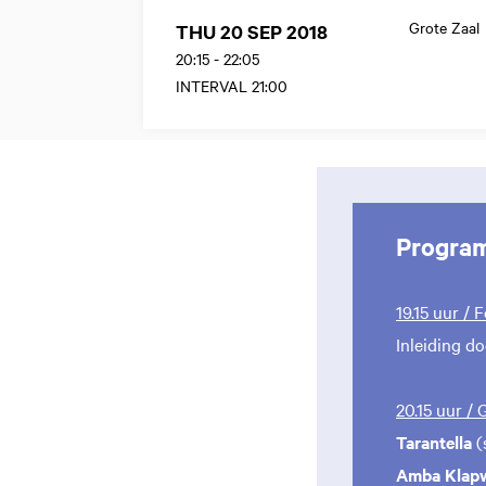
Grote Zaal
THU 20 SEP 2018
20:15
-
22:05
INTERVAL 21:00
Progra
19.15 uur / 
Inleiding d
20.15 uur /
Tarantella
(
Amba Klap