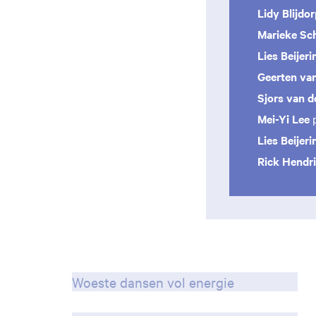
Lidy Blijdo
Marieke Sc
Lies Beijeri
Geerten va
Sjors van 
Mei-Yi Lee
p
Lies Beijeri
Rick Hendr
Woeste dansen vol energie