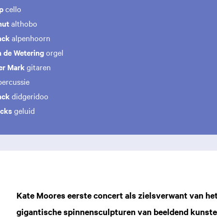
rp
cello
hut
althobo
nck
alpenhoorn
n de Wetering
orgel
der Mark
gitaren
ercussie
nck
didgeridoo
icks
geluid
Kate Moores eerste concert als zielsverwant van he
gigantische spinnensculpturen van beeldend kunste