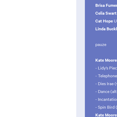
Brisa Fume
Celia Swar
Cat Hope
U
Linda Buck
pauze
Kate Moor
- Lidy’s Pie
- Telephone
- Dies Irae (
- Dance (alt
- Incantatio
- Spin Bird 
Kate Moor