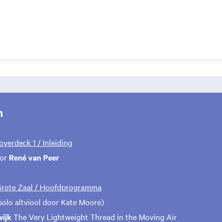
m
Foyerdeck 1 / Inleiding
oor
René van Peer
 Grote Zaal / Hoofdprogramma
solo altviool door Kate Moore)
wijk
The Very Lightweight Thread in the Moving Air