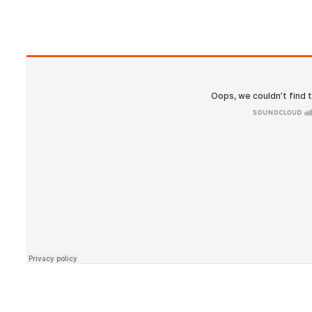
Zoom
in