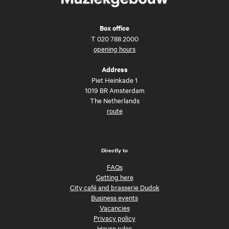
Box office
T
020 788 2000
opening hours
Address
Piet Heinkade 1
1019 BR Amsterdam
The Netherlands
route
Directly to
FAQs
Getting here
City café and brasserie Dudok
Business events
Vacancies
Privacy policy
House rules