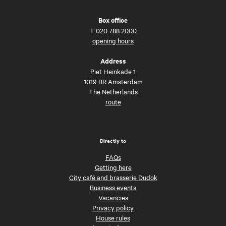
Box office
T
020 788 2000
opening hours
Address
Piet Heinkade 1
1019 BR Amsterdam
The Netherlands
route
Directly to
FAQs
Getting here
City café and brasserie Dudok
Business events
Vacancies
Privacy policy
House rules