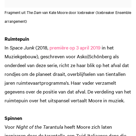
Fragment uit
The Dam
van Kate Moore door Icebreaker (Icebreaker Ensemble
arrangement)
Ruimtepuin
In
Space Junk
(2018,
première op 3 april 2019
in het
Muziekgebouw), geschreven voor Asko|Schönberg als
onderdeel van deze serie, richt ze haar blik op het afval dat
rondjes om de planeet draait, overblijfselen van tientallen
jaren ruimtevaartprogramma’s. Haar vader verzamelt
gegevens over de positie van dat afval. De verdeling van het
ruimtepuin over het uitspansel vertaalt Moore in muziek.
Spinnen
Voor
Night of the Tarantula
heeft Moore zich laten
inspireren door de tarantella, een Zuid-Italiaanse dans die