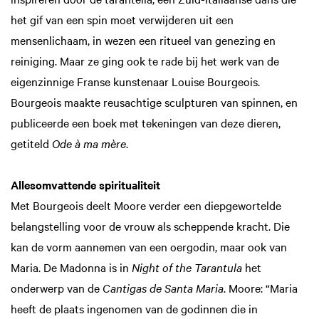
het gif van een spin moet verwijderen uit een
mensenlichaam, in wezen een ritueel van genezing en
reiniging. Maar ze ging ook te rade bij het werk van de
Zoom
Zo
in
in
eigenzinnige Franse kunstenaar Louise Bourgeois.
Bourgeois maakte reusachtige sculpturen van spinnen, en
publiceerde een boek met tekeningen van deze dieren,
getiteld
Ode à ma mère
.
Allesomvattende spiritualiteit
Met Bourgeois deelt Moore verder een diepgewortelde
belangstelling voor de vrouw als scheppende kracht. Die
kan de vorm aannemen van een oergodin, maar ook van
Maria. De Madonna is in
Night of the Tarantula
het
onderwerp van de
Cantigas de Santa Maria
. Moore: “Maria
heeft de plaats ingenomen van de godinnen die in