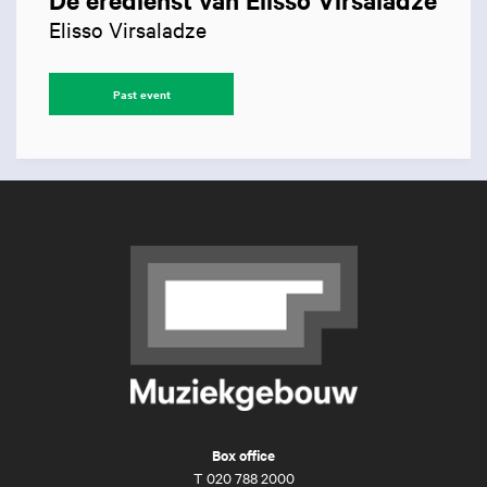
De eredienst van Elisso Virsaladze
Elisso Virsaladze
Past event
Box office
T
020 788 2000