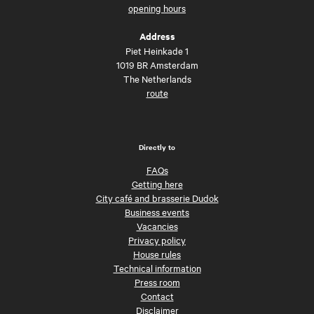
opening hours
Address
Piet Heinkade 1
1019 BR Amsterdam
The Netherlands
route
Directly to
FAQs
Getting here
City café and brasserie Dudok
Business events
Vacancies
Privacy policy
House rules
Technical information
Press room
Contact
Disclaimer