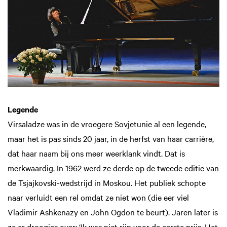
Legende
Virsaladze was in de vroegere Sovjetunie al een legende,
maar het is pas sinds 20 jaar, in de herfst van haar carrière,
dat haar naam bij ons meer weerklank vindt. Dat is
merkwaardig. In 1962 werd ze derde op de tweede editie van
de Tsjajkovski-wedstrijd in Moskou. Het publiek schopte
naar verluidt een rel omdat ze niet won (die eer viel
Vladimir Ashkenazy en John Ogdon te beurt). Jaren later is
ze er droogjes over: ‘Ik was niet rijp voor de eerste prijs. Het