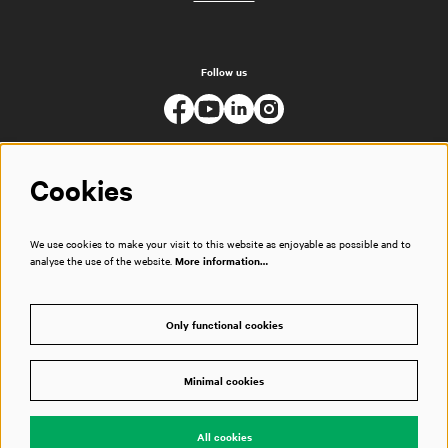
Follow us
Cookies
We use cookies to make your visit to this website as enjoyable as possible and to
analyse the use of the website.
More information…
Only functional cookies
Minimal cookies
© Muziekgebouw
All cookies
Powered by
CultureSuite