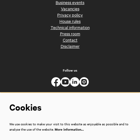
Business events
Vacancies
Privacy policy
House rules
Technical information
Press room
Contact
Disclaimer
Follow us
Cookies
We use cookies to make your visit to this website as enjoyable as possible and to
analyse the use of the website.
More information…