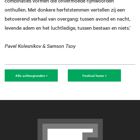
combinaties vormen die onvermoede rijmwoorden
onthullen. Met donkere herfststemmen vertellen zij een
betoverend verhaal van overgang: tussen avond en nacht,
levende adem en het luchtledige, tussen bestaan en niets.’
Pavel Kolesnikov & Samson Tsoy
Alle achtergronden >
Festival home >