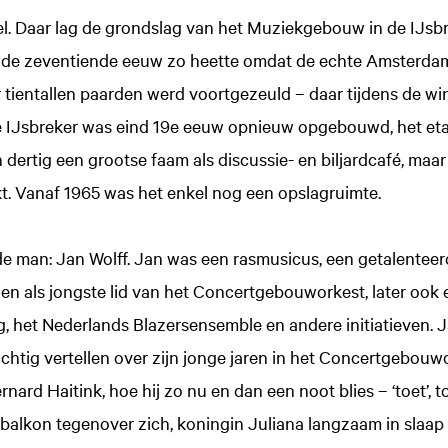
l. Daar lag de grondslag van het Muziekgebouw in de IJsbr
in de zeventiende eeuw zo heette omdat de echte Amsterdam
 tientallen paarden werd voortgezeuld – daar tijdens de w
e IJsbreker was eind 19e eeuw opnieuw opgebouwd, het et
en dertig een grootse faam als discussie- en biljardcafé, maa
akt. Vanaf 1965 was het enkel nog een opslagruimte.
de man: Jan Wolff. Jan was een rasmusicus, een getalenteerd
n als jongste lid van het Concertgebouworkest, later ook
g, het Nederlands Blazersensemble en andere initiatieven.
achtig vertellen over zijn jonge jaren in het Concertgebouw
ard Haitink, hoe hij zo nu en dan een noot blies – ‘toet’, to
balkon tegenover zich, koningin Juliana langzaam in slaap