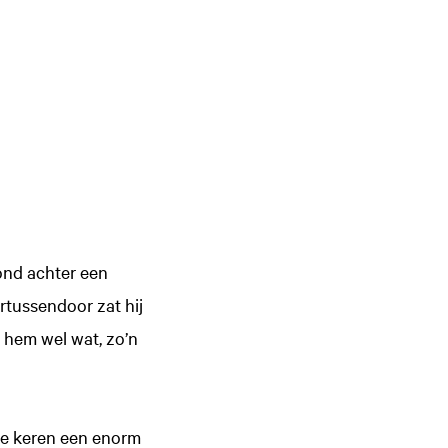
tond achter een
rtussendoor zat hij
k hem wel wat, zo’n
ste keren een enorm