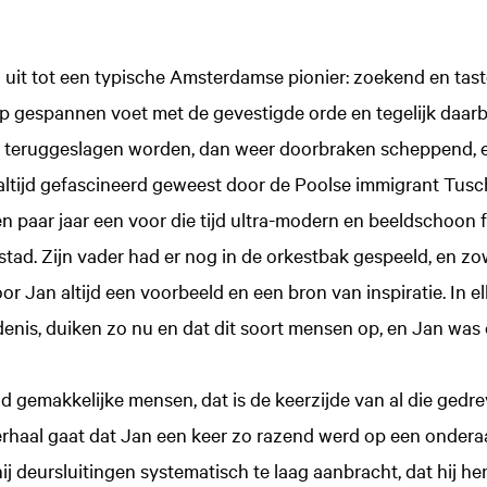
o uit tot een typische Amsterdamse pionier: zoekend en tas
 gespannen voet met de gevestigde orde en tegelijk daar
 teruggeslagen worden, dan weer doorbraken scheppend, ee
ij altijd gefascineerd geweest door de Poolse immigrant Tusc
 paar jaar een voor die tijd ultra-modern en beeldschoon f
stad. Zijn vader had er nog in de orkestbak gespeeld, en z
or Jan altijd een voorbeeld en een bron van inspiratie. In el
enis, duiken zo nu en dat dit soort mensen op, en Jan was 
tijd gemakkelijke mensen, dat is de keerzijde van al die gedr
erhaal gaat dat Jan een keer zo razend werd op een onder
 deursluitingen systematisch te laag aanbracht, dat hij hem