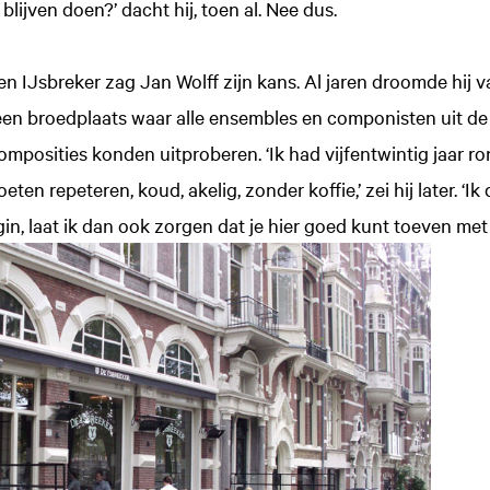
 blijven doen?’ dacht hij, toen al. Nee dus.
pen IJsbreker zag Jan Wolff zijn kans. Al jaren droomde hij
 een broedplaats waar alle ensembles en componisten uit de
posities konden uitproberen. ‘Ik had vijfentwintig jaar r
eten repeteren, koud, akelig, zonder koffie,’ zei hij later. ‘Ik
in, laat ik dan ook zorgen dat je hier goed kunt toeven met