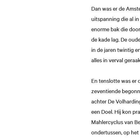
Dan was er de Amste
uitspanning die al 
enorme bak die door
de kade lag. De oud
in de jaren twintig 
alles in verval gera
En tenslotte was er 
zeventiende begonne
achter De Volhardin
een Doel. Hij kon pr
Mahlercyclus van Bern
ondertussen, op het 