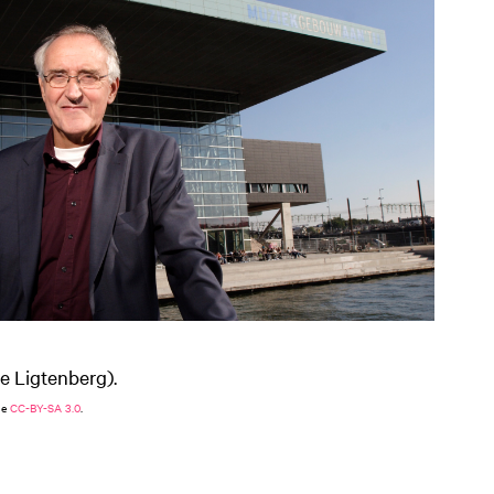
ge Ligtenberg).
ie
CC-BY-SA 3.0
.