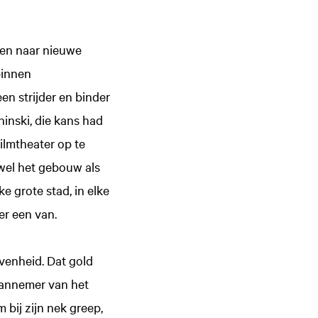
ten naar nieuwe
binnen
n strijder en binder
hinski, die kans had
ilmtheater op te
owel het gebouw als
ke grote stad, in elke
er een van.
evenheid. Dat gold
aannemer van het
 bij zijn nek greep,