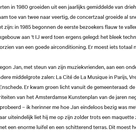
erten in 1980 groeiden uit een jaarlijks gemiddelde van drie
m toe van twee naar veertig, de concertzaal groeide al snel
 zijn: in 1985 begonnen de eerste bezoekers flauw te valle
gebouw aan ‘t IJ werd toen ergens gelegd: het bleek techni
oorzien van een goede airconditioning. Er moest iets totaal
gon Jan, met steun van zijn muziekvrienden, aan een on
ndere middelgrote zalen: La Cité de La Musique in Parijs, Vr
Enschede. Er kwam groen licht vanuit de gemeenteraad: 
ioriteiten van het Amsterdamse Kunstenplan van de jaren ne
tgeprobeerd – ik herinner me hoe Jan eindeloos bezig was met
r uiteindelijk liet hij me op zijn zolder trots een maquette
et een enorme luifel en een schitterend terras. Dit moest 