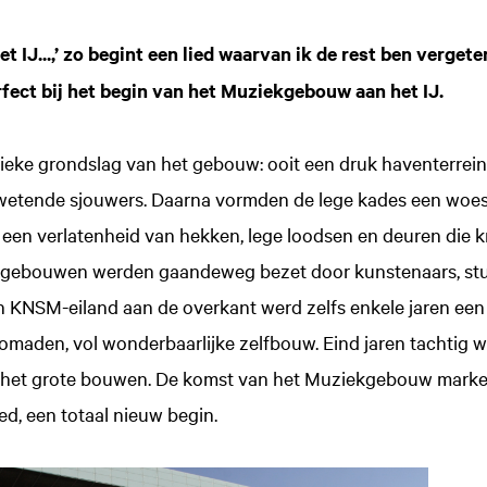
t IJ...,’ zo begint een lied waarvan ik de rest ben verget
fect bij het begin van het Muziekgebouw aan het IJ.
sieke grondslag van het gebouw: ooit een druk haventerrein
zwetende sjouwers. Daarna vormden de lege kades een woest
, een verlatenheid van hekken, lege loodsen en deuren die k
 gebouwen werden gaandeweg bezet door kunstenaars, st
en KNSM-eiland aan de overkant werd zelfs enkele jaren ee
aden, vol wonderbaarlijke zelfbouw. Eind jaren tachtig w
n het grote bouwen. De komst van het Muziekgebouw marke
ed, een totaal nieuw begin.