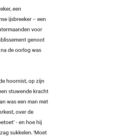
eker, een
se ijsbreeker – een
intermaanden voor
ablissement genoot
r na de oorlog was
e hoornist, op zijn
 een stuwende kracht
 Jan was een man met
orkest, over de
etoet’ - en hoe hij
 zag sukkelen. ‘Moet