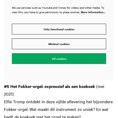
We use services such as Youtube and Vimeo for videos and other media. To
view this, you have to give permission to place cookies.
More information…
Only functional cookies
Minimal cookies
All cookies
#5 Het Fokker-orgel: expressief als een koekoek
(mei
2021)
Elfie Tromp ontdekt in deze vijfde aflevering het bijzondere
Fokker-orgel. Wat maakt dit instrument zo uniek? En wat
heeft de koekoek met het orgel te maken?