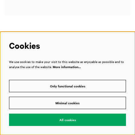
Cookies
Cookies
We use cookies to make your visit to this website as enjoyable as possible and to
analyse the use of the website.
More information…
We use services such as Youtube and Vimeo for videos and other media. To
view this, you have to give permission to place cookies.
More information…
Only functional cookies
Only functional cookies
Minimal cookies
Minimal cookies
All cookies
All cookies