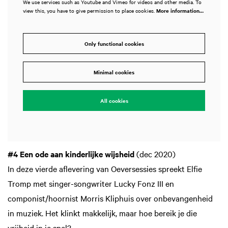
We use services such as Youtube and Vimeo for videos and other media. To
view this, you have to give permission to place cookies.
More information…
Only functional cookies
Minimal cookies
All cookies
#4 Een ode aan kinderlijke wijsheid
(dec 2020)
In deze vierde aflevering van Oeversessies spreekt Elfie
Tromp met singer-songwriter Lucky Fonz III en
componist/hoornist Morris Kliphuis over onbevangenheid
in muziek. Het klinkt makkelijk, maar hoe bereik je die
vrijheid in je spel?