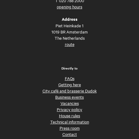
T
020 788 2000
opening hours
Address
Piet Heinkade 1
1019 BR Amsterdam
The Netherlands
route
Directly to
FAQs
Getting here
City café and brasserie Dudok
Business events
Vacancies
Privacy policy
House rules
Technical information
Press room
Contact