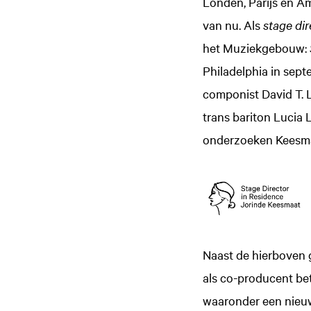
Londen, Parijs en A
van nu. Als
stage dir
het Muziekgebouw:
Philadelphia in sep
componist David T. L
trans bariton Lucia
onderzoeken Keesma
Naast de hierboven 
als co-producent be
waaronder een nieu