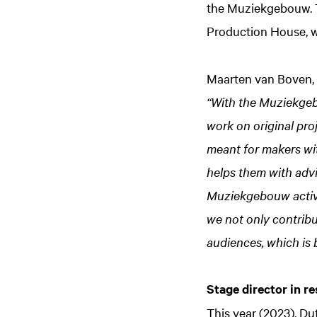
the Muziekgebouw. T
Production House, wh
Maarten van Boven, 
“With the Muziekgeb
work on original pro
meant for makers wit
helps them with advi
Muziekgebouw active
we not only contribu
audiences, which is 
Stage director in r
This year (2023), Du