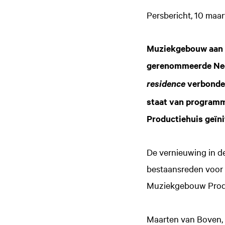
Persbericht, 10 maa
Muziekgebouw aan ’t
gerenommeerde Nede
verbonden
residence
staat van programm
Productiehuis geïni
De vernieuwing in d
bestaansreden voor 
Muziekgebouw Produc
Maarten van Boven, 