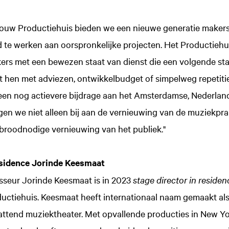
uw Productiehuis bieden we een nieuwe generatie makers
eid te werken aan oorspronkelijke projecten. Het Productiehui
ers met een bewezen staat van dienst die een volgende sta
pt hen met adviezen, ontwikkelbudget of simpelweg repetitie
n nog actievere bijdrage aan het Amsterdamse, Nederland
en we niet alleen bij aan de vernieuwing van de muziekprak
roodnodige vernieuwing van het publiek."
esidence Jorinde Keesmaat
sseur Jorinde Keesmaat is in 2023
stage director in reside
tiehuis. Keesmaat heeft internationaal naam gemaakt als
ttend muziektheater. Met opvallende producties in New Yor