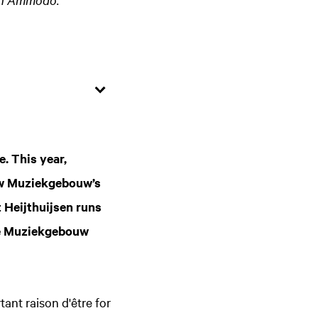
. This year,
new Muziekgebouw’s
 Heijthuijsen runs
the Muziekgebouw
ant raison d'être for