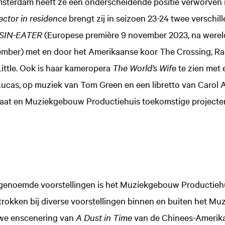
msterdam heeft ze een onderscheidende positie verworven
ector in residence
brengt zij in seizoen 23-24 twee verschil
SIN-EATER
(Europese première 9 november 2023, na werel
tember) met en door het Amerikaanse koor The Crossing, R
ittle. Ook is haar kameropera
The World’s Wife
te zien met 
 Lucas, op muziek van Tom Green en een libretto van Carol 
at en Muziekgebouw Productiehuis toekomstige projecte
genoemde voorstellingen is het Muziekgebouw Productiehu
trokken bij diverse voorstellingen binnen en buiten het M
we enscenering van
A Dust in Time
van de Chinees-Amerik