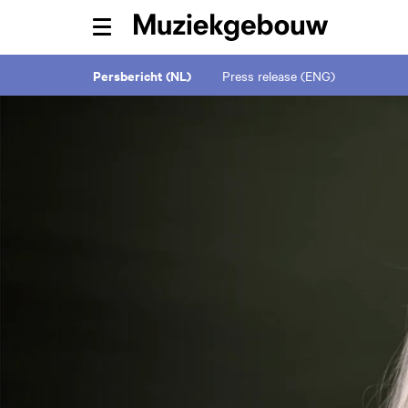
Menu
Persbericht (NL)
Press release (ENG)