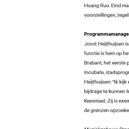
Huang Ruo. Eind maa
voorstellingen, tege
Programmamanager 
Joost Heijthuijsen 
functie is hem op he
Brabant, het eerste 
Incubate, stadsprog
Heijthuijsen: “Ik ki
bijdrage te kunnen 
Keesmaat. Zij is exe
de grenzen opzoeken
Muziekgebouw Produ