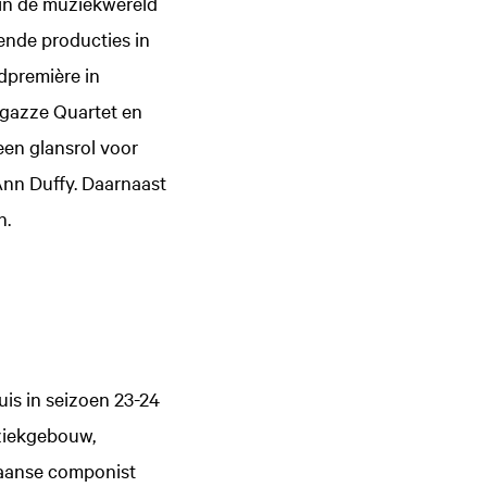
 in de muziekwereld
lende producties in
dpremière in
agazze Quartet en
een glansrol voor
Ann Duffy. Daarnaast
n.
is in seizoen 23-24
uziekgebouw,
aanse componist