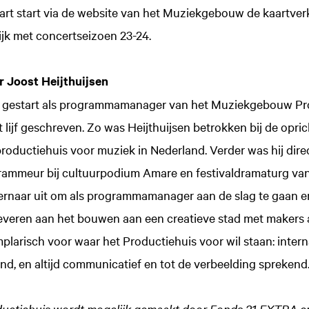
rt start via de website van het Muziekgebouw de kaartve
lijk met concertseizoen 23-24.
Joost Heijthuijsen
is gestart als programmamanager van het Muziekgebouw Pro
t lijf geschreven. Zo was Heijthuijsen betrokken bij de opr
productiehuis voor muziek in Nederland. Verder was hij direc
rammeur bij cultuurpodium Amare en festivaldramaturg van 
jk ernaar uit om als programmamanager aan de slag te gaan en
leveren aan het bouwen aan een creatieve stad met makers 
mplarisch voor waar het Productiehuis voor wil staan: inter
d, en altijd communicatief en tot de verbeelding sprekend.
ctiehuis wordt mogelijk gemaakt door Fonds 21 EXTRA 