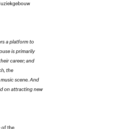
 Muziekgebouw
s a platform to
use is primarily
heir career; and
h, the
 music scene. And
ld on attracting new
e
of the