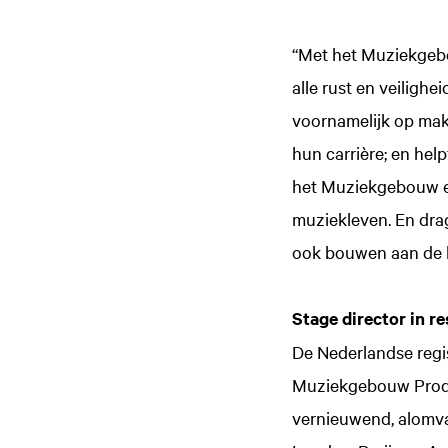
“Met het Muziekgebo
alle rust en veiligh
voornamelijk op mak
hun carrière; en hel
het Muziekgebouw ee
muziekleven. En drag
ook bouwen aan de b
Stage director in r
De Nederlandse regi
Muziekgebouw Produc
vernieuwend, alomva