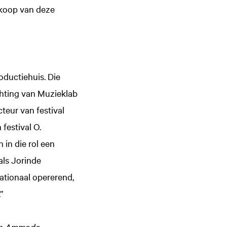
rkoop van deze
ductiehuis. Die
ichting van Muzieklab
teur van festival
festival O.
 in die rol een
als Jorinde
nationaal opererend,
”
en Ammodo.