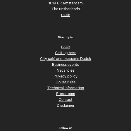
1019 BR Amsterdam
The Netherlands
route
Directly to
FAQs
Getting here
City café and brasserie Dudok
Business events
Vacancies
Privacy policy
House rules
Technical information
Press room
Contact
Disclaimer
Follow us