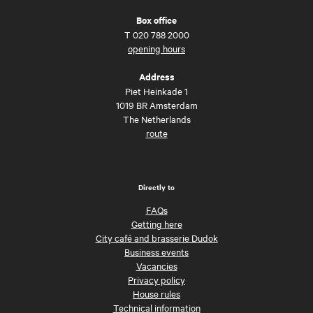
Box office
T
020 788 2000
opening hours
Address
Piet Heinkade 1
1019 BR Amsterdam
The Netherlands
route
Directly to
FAQs
Getting here
City café and brasserie Dudok
Business events
Vacancies
Privacy policy
House rules
Technical information