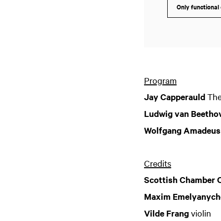
Only functional
Zoom
Program
in
Jay Capperauld
The
Ludwig van Beetho
Wolfgang Amadeus
Credits
Scottish Chamber 
Maxim Emelyanych
Vilde Frang
violin