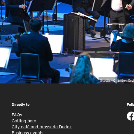
Scottish Chamber Orch
Directly to
Foll
FAQs
Getting here
City café and brasserie Dudok
Business events