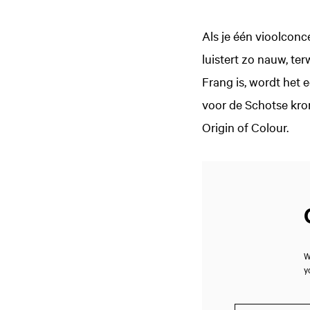
Als je één vioolcon
luistert zo nauw, ter
Frang is, wordt het
voor de Schotse kro
Origin of Colour.
W
y