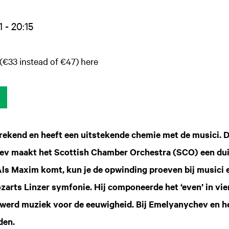
 - 20:15
(€33 instead of €47) here
prekend en heeft een uitstekende chemie met de musici. D
 maakt het Scottish Chamber Orchestra (SCO) een dui
Als Maxim komt, kun je de opwinding proeven bij musici e
zarts Linzer symfonie. Hij componeerde het ‘even’ in vier
 werd muziek voor de eeuwigheid. Bij Emelyanychev en h
den.