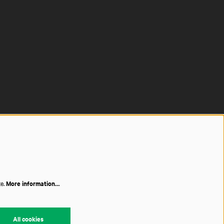
te.
More information…
All cookies