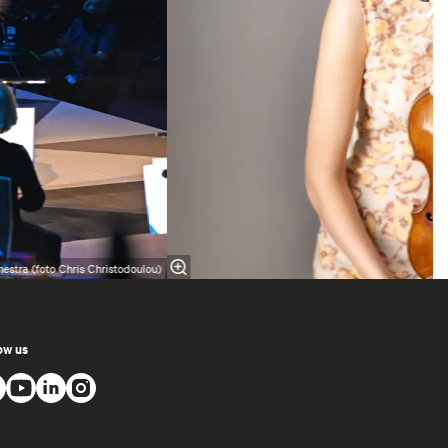
estra (foto Chris Christodoulou)
ow us