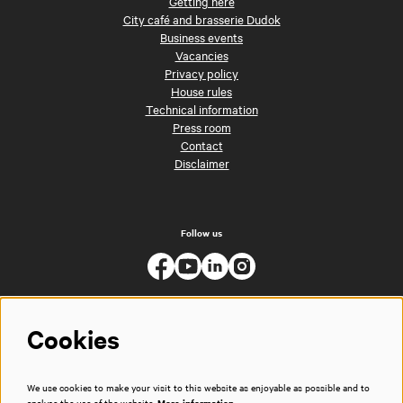
Getting here
City café and brasserie Dudok
Business events
Vacancies
Privacy policy
House rules
Technical information
Press room
Contact
Disclaimer
Follow us
Cookies
We use cookies to make your visit to this website as enjoyable as possible and to
analyse the use of the website.
More information…