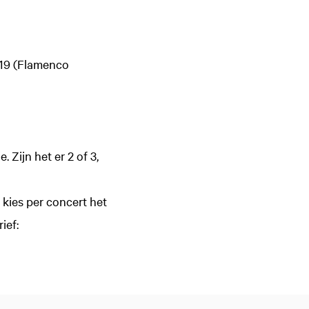
019 (Flamenco
 Zijn het er 2 of 3,
kies per concert het
ief: