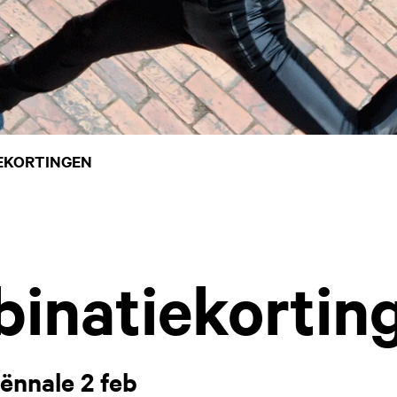
EKORTINGEN
inatiekortin
ënnale 2 feb