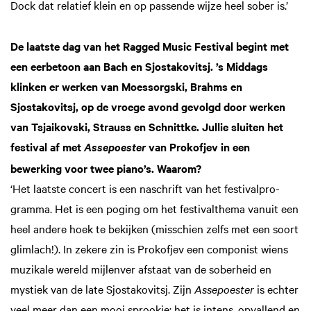
Dock dat relatief klein en op passende wijze heel sober is.’
De laatste dag van het Ragged Music Festival begint met
een eerbetoon aan Bach en Sjostakovitsj. ’s Middags
klinken er werken van Moessorgski, Brahms en
Sjostakovitsj, op de vroege avond gevolgd door werken
van Tsjaikovski, Strauss en Schnittke. Jullie sluiten het
festival af met
van Prokofjev in een
Assepoester
bewerking voor twee piano’s. Waarom?
‘Het laatste concert is een naschrift van het festivalpro­
gramma. Het is een poging om het festivalthema vanuit een
heel andere hoek te bekijken (misschien zelfs met een soort
glimlach!). In zekere zin is Prokofjev een com­ponist wiens
muzikale wereld mijlenver afstaat van de soberheid en
mystiek van de late Sjostakovitsj. Zijn
Asse­poester
is echter
veel meer dan een mooi sprookje: het is intens, opvallend en