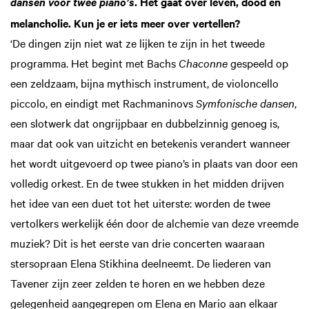
. Het gaat over leven, dood en
dansen voor twee piano’s
melancholie. Kun je er iets meer over vertellen?
‘De dingen zijn niet wat ze lijken te zijn in het tweede
programma. Het begint met Bachs
Cha­conne
gespeeld op
een zeldzaam, bijna mythisch instrument, de violoncello
piccolo, en eindigt met Rachmaninovs
Symfonische dansen
,
een slotwerk dat ongrijpbaar en dubbelzinnig genoeg is,
maar dat ook van uitzicht en betekenis verandert wanneer
het wordt uitgevoerd op twee piano’s in plaats van door een
volledig orkest. En de twee stukken in het midden drijven
het idee van een duet tot het uiterste: worden de twee
vertolkers werkelijk één door de alchemie van deze vreemde
muziek? Dit is het eerste van drie concerten waaraan
stersopraan Elena Stikhina deelneemt. De liederen van
Tavener zijn zeer zelden te horen en we hebben deze
gelegenheid aangegrepen om Elena en Mario aan elkaar