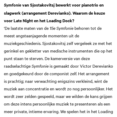
van Sjostakovitsj bewerkt voor pianotrio en
Symfonie
slagwerk (arrangement Derevianko). Waarom de keuze
voor Late Night en het Loading Dock?
‘De laatste maten van de
15e Symfonie
behoren tot de
meest angstaanjagende momenten uit de
muziekgeschiedenis. Sjostakovitsj zelf vergeleek ze met het
gerinkel en gekletter van medische instrumenten die op het
punt staan te sterven. De kamer­versie van deze
raadselachtige
Symfonie
is gemaakt door Victor Derevianko
en goedgekeurd door de componist zelf. Het arrangement
is prachtig; naar verwachting enigszins verkleind, wint de
muziek aan concentratie en wordt zo nog persoonlijker. Het
wordt zeer zelden gespeeld, maar we wilden de kans grijpen
om deze intens persoonlijke muziek te presenteren als een
meer private, intieme erva­ring. We spelen het in het Loading