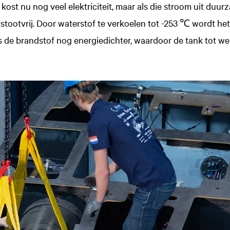
t kost nu nog veel elektriciteit, maar als die stroom uit du
itstootvrij. Door waterstof te verkoelen tot -253 ℃ wordt he
is de brandstof nog energiedichter, waardoor de tank tot wel 