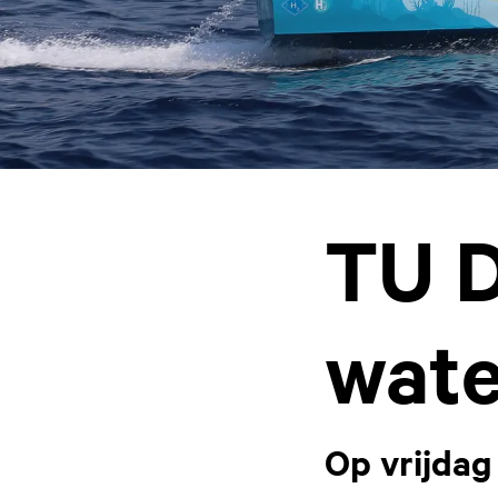
TU D
wate
Op vrijdag