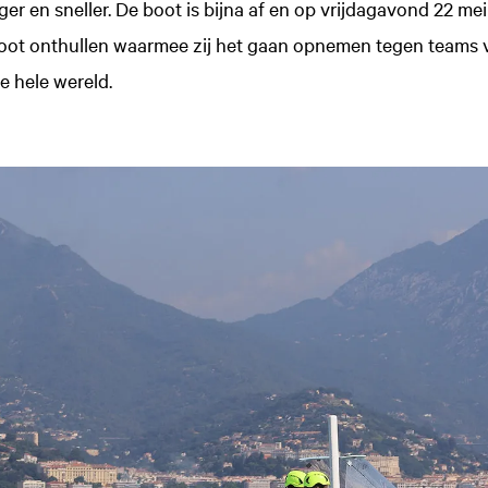
iger en sneller. De boot is bijna af en op vrijdagavond 22 me
ot onthullen waarmee zij het gaan opnemen tegen teams 
e hele wereld.