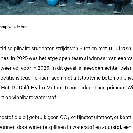
romp van de boot
idisciplinaire studenten strijdt van 8 tot en met 11 juli 20
lines. In 2025 was het afgelopen team al winnaar van een van
weer vol voor in 2026. In dit geval is meedoen echter belan
etitie is tegen elkaar racen met uitstootvrije boten op bij
 Het TU Delft Hydro Motion Team bedacht een primeur: 'Wij
rt op vloeibare waterstof.'
dstof die bij gebruik geen CO₂ of fijnstof uitstoot, er komt a
nnen door water te splitsen in waterstof en zuurstof, een