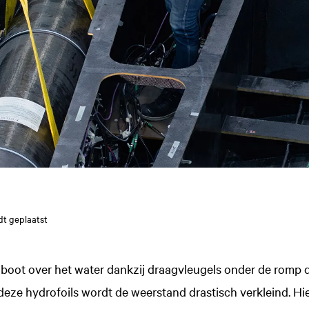
dt geplaatst
e boot over het water dankzij draagvleugels onder de romp d
j deze hydrofoils wordt de weerstand drastisch verkleind. H