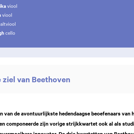
eika
viool
m
viool
altviool
jgh
cello
 ziel van Beethoven
I
n van de avontuurlijkste hedendaagse beoefenaars van 
en componeerde zijn vorige strijkkwartet ook al als stud
 onvermoeibare innovator. De drie kwartetten van Beetho