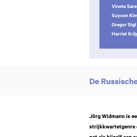
Vineta Sar
Suyoen Ki
Gregor Sigl
Harriet Kri
De Russische
Inzoomen
Jörg Widmann is ee
strijkkwartetgenre 
net als hijzelf een