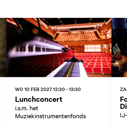
WO 10 FEB 2027
12:30 - 13:30
ZA
Lunchconcert
Fo
D
i.s.m. het
IJ
Muziekinstrumentenfonds