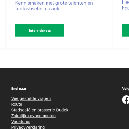
Hee
Kennismaken met grote talenten en
Fed
fantastische muziek
Info + tickets
Snel naar
Volg
Veelgestelde vragen
Route
Stadscafé en brasserie Dudok
Zakelijke evenementen
Vacatures
Privacyverklaring