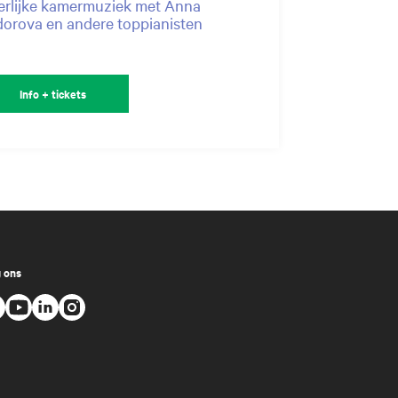
rlijke kamermuziek met Anna
orova en andere toppianisten
Info + tickets
 ons