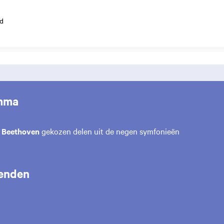
d
mma
 Beethoven
gekozen delen uit de negen symfonieën
enden