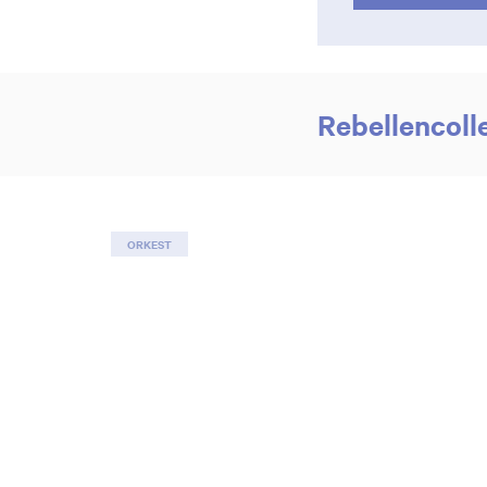
Rebellencoll
Inzoomen
ORKEST