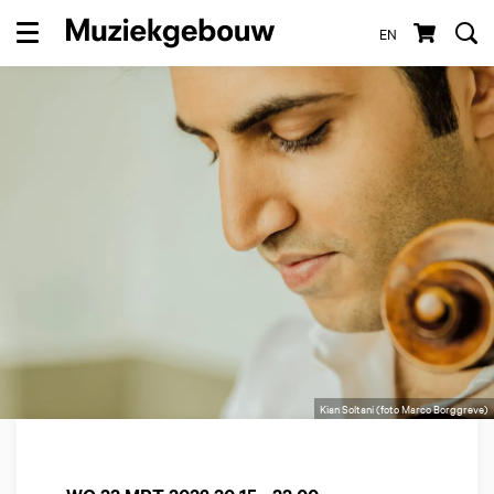
EN
Menu
Kian Soltani (foto Marco Borggreve)